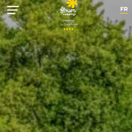
FR
NL
EN
DE