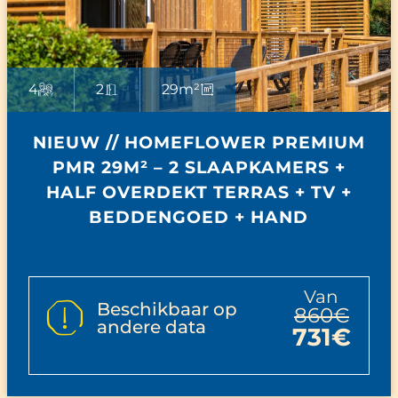
4
2
29m²
NIEUW // HOMEFLOWER PREMIUM
PMR 29M² – 2 SLAAPKAMERS +
HALF OVERDEKT TERRAS + TV +
BEDDENGOED + HAND
van
Beschikbaar op
860€
andere data
731€