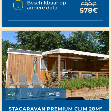
Beschikbaar op
680€
andere data
578€
4
2
28m²
STACARAVAN PREMIUM CLIM 28M²