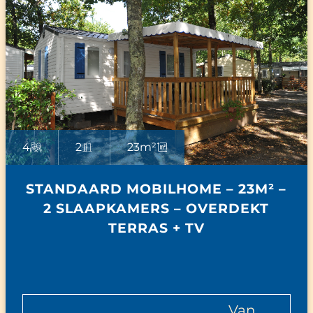
4
2
23m²
STANDAARD MOBILHOME – 23M² –
2 SLAAPKAMERS – OVERDEKT
TERRAS + TV
van