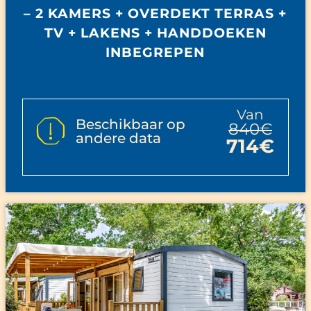
– 2 KAMERS + OVERDEKT TERRAS +
TV + LAKENS + HANDDOEKEN
INBEGREPEN
van
Beschikbaar op
840€
andere data
714€