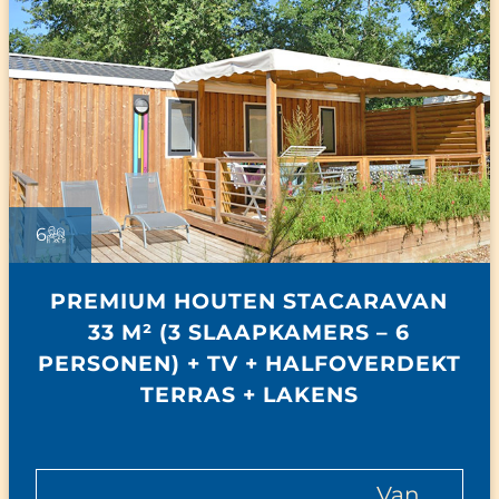
6
PREMIUM HOUTEN STACARAVAN
33 M² (3 SLAAPKAMERS – 6
PERSONEN) + TV + HALFOVERDEKT
TERRAS + LAKENS
van