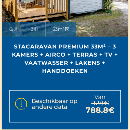
6
3
33m²
STACARAVAN PREMIUM 33M² – 3
KAMERS + AIRCO + TERRAS + TV +
VAATWASSER + LAKENS +
HANDDOEKEN
van
Beschikbaar op
928€
andere data
788.8€