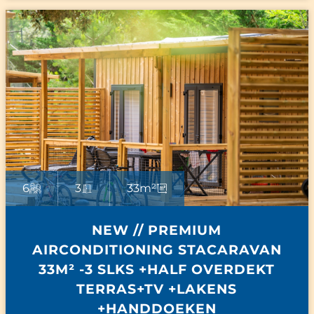
6
3
33m²
NEW // PREMIUM
AIRCONDITIONING STACARAVAN
33M² -3 SLKS +HALF OVERDEKT
TERRAS+TV +LAKENS
+HANDDOEKEN