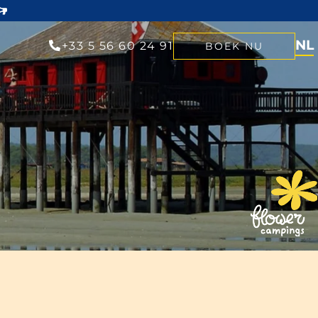
NL
+33 5 56 60 24 91
BOEK NU
EN
FR
DE