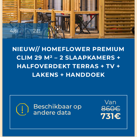
4
2
NIEUW// HOMEFLOWER PREMIUM
CLIM 29 M² – 2 SLAAPKAMERS +
HALFOVERDEKT TERRAS + TV +
LAKENS + HANDDOEK
van
Beschikbaar op
860€
andere data
731€