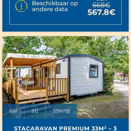
Beschikbaar op
668€
andere data
567.8€
6
3
33m²
STACARAVAN PREMIUM 33M² – 3