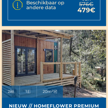
Beschikbaar op
576€
andere data
479€
2
1
20m²
NIEUW // HOMEFLOWER PREMIUM