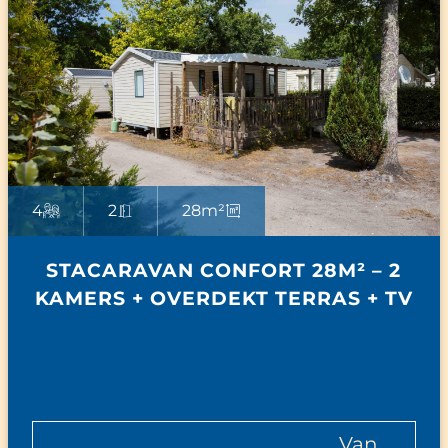
4
2
28m²
STACARAVAN CONFORT 28M² – 2
KAMERS + OVERDEKT TERRAS + TV
van