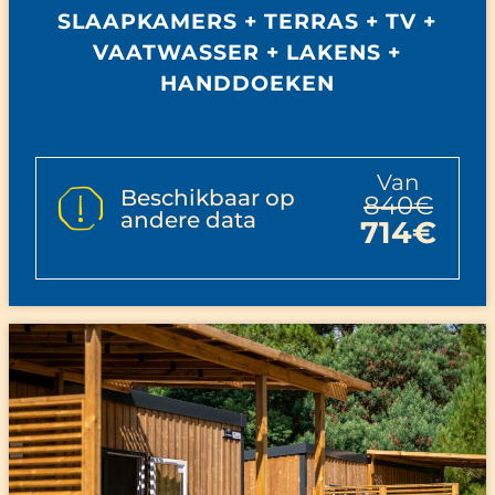
SLAAPKAMERS + TERRAS + TV +
VAATWASSER + LAKENS +
HANDDOEKEN
van
Beschikbaar op
840€
andere data
714€