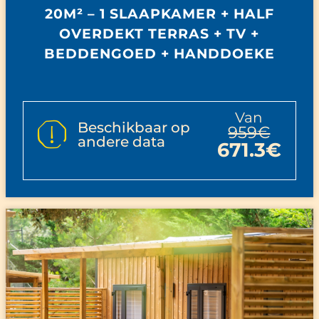
20M² – 1 SLAAPKAMER + HALF
OVERDEKT TERRAS + TV +
BEDDENGOED + HANDDOEKE
van
Beschikbaar op
959€
andere data
671.3€