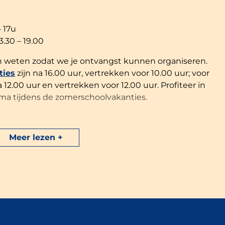
– 17u
3.30 – 19.00
dan weten zodat we je ontvangst kunnen organiseren.
ies
zijn na 16.00 uur, vertrekken voor 10.00 uur; voor
12.00 uur en vertrekken voor 12.00 uur. Profiteer in
a tijdens de zomerschoolvakanties.
nderen, is autoverkeer verboden van 23.00 tot 07.00
 uitrijcode. Voor laatkomers is er een parkeerplaats
Meer lezen
mping. Er is een conciërge aanwezig die ’s nachts
eving van het campingreglement.
erhuur en betaling voor de eerste nacht voor
 er een inventaris van de inrichting worden
chikbaar in onze algemene verkoopvoorwaarden of op