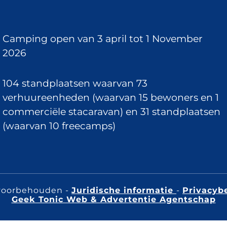
onze
My Flower applicatie
.
Profiteer van onze beschikbaarheid
Camping open van 3 april tot 1 November
Camping La Canadienne in de baai 
2026
104 standplaatsen waarvan 73
verhuureenheden (waarvan 15 bewoners en 1
commerciële stacaravan) en 31 standplaatsen
(waarvan 10 freecamps)
 voorbehouden -
Juridische informatie
-
Privacyb
Geek Tonic Web & Advertentie Agentschap