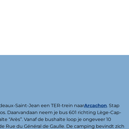
deaux-Saint-Jean een TER-trein naar
Arcachon
. Stap
anos. Daarvandaan neem je bus 601 richting Lège-Cap-
halte “Arès”. Vanaf de bushalte loop je ongeveer 10
 de Rue du Général de Gaulle. De camping bevindt zich