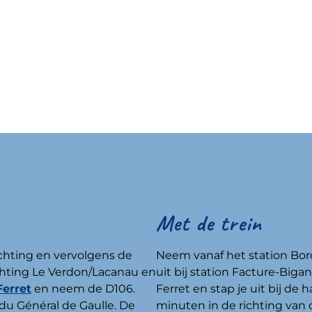
Met de trein
ichting en vervolgens de
Neem vanaf het station Bor
chting Le Verdon/Lacanau en
uit bij station Facture-Big
erret
en neem de D106.
Ferret en stap je uit bij de 
 du Général de Gaulle. De
minuten in de richting van