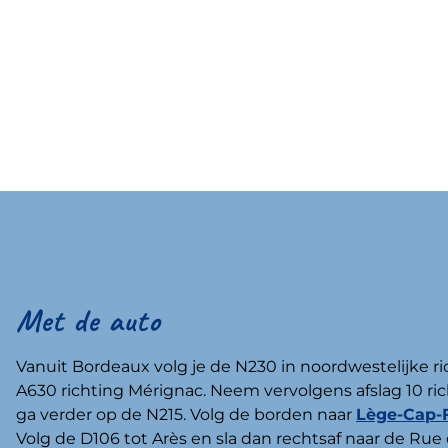
Met de auto
Vanuit Bordeaux volg je de N230 in noordwestelijke r
A630 richting Mérignac. Neem vervolgens afslag 10 ri
ga verder op de N215. Volg de borden naar
Lège-Cap-F
Volg de D106 tot Arès en sla dan rechtsaf naar de Rue