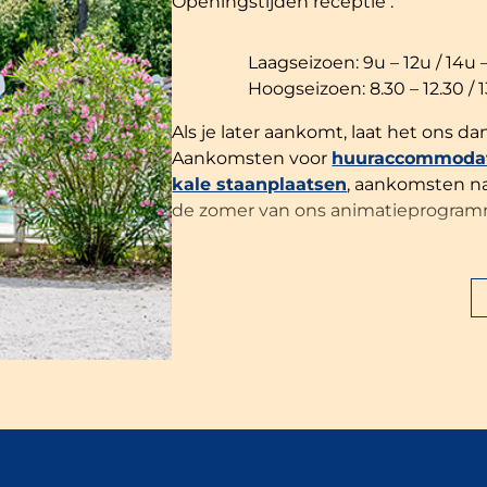
Openingstijden receptie :
Laagseizoen: 9u – 12u / 14u 
Hoogseizoen: 8.30 – 12.30 / 1
Als je later aankomt, laat het ons 
Aankomsten voor
huuraccommodat
kale staanplaatsen
, aankomsten na 
de zomer van ons animatieprogramm
Om de rust van onze gasten te gara
uur. Bij aankomst krijg je een in- en
beschikbaar bij de ingang van de ca
waakt over de veiligheid en de nal
Een borg van €300 is vereist voor v
kampeerplaatsen. Bij uw vertrek zal
opgemaakt. Meer informatie is bes