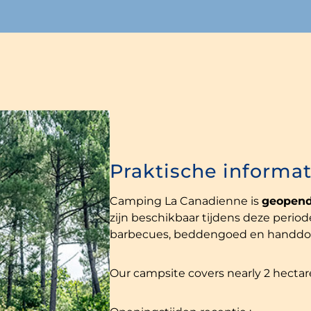
Praktische informat
Camping La Canadienne is
geopend
zijn beschikbaar tijdens deze period
barbecues, beddengoed en handdoek
Our campsite covers nearly 2 hectare