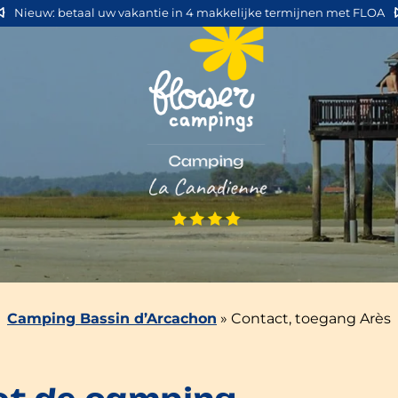
Nieuw: betaal uw vakantie in 4 makkelijke termijnen met FLOA
Camping Bassin d’Arcachon
»
Contact, toegang Arès