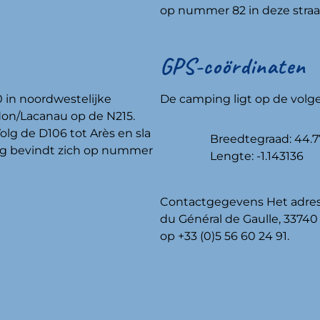
op nummer 82 in deze straa
GPS-coördinaten
 in noordwestelijke
De camping ligt op de vol
rdon/Lacanau op de N215.
lg de D106 tot Arès en sla
Breedtegraad: 44.
ing bevindt zich op nummer
Lengte: -1.143136
Contactgegevens Het adres 
du Général de Gaulle, 3374
op +33 (0)5 56 60 24 91.