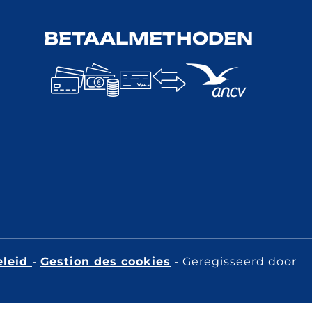
BETAALMETHODEN
 en speciale aanbiedingen voor een droomvakantie op
van Arcachon.
eleid
-
Gestion des cookies
- Geregisseerd door