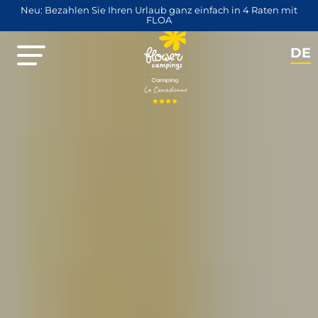
Neu: Bezahlen Sie Ihren Urlaub ganz einfach in 4 Raten mit
FLOA
DE
NL
EN
FR