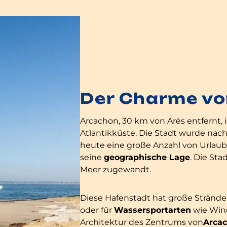
Der Charme v
Arcachon, 30 km von Arès entfernt, 
Atlantikküste. Die Stadt wurde n
heute eine große Anzahl von Urlaube
seine
geographische Lage
. Die St
Meer zugewandt.
Diese Hafenstadt hat große Stränd
oder für
Wassersportarten
wie Wind
Architektur des Zentrums von
Arca