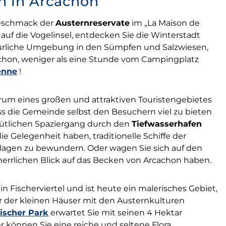
n in Arcachon
Geschmack der
Austernreservate
im „La Maison de
d auf die Vogelinsel, entdecken Sie die Winterstadt
türliche Umgebung in den Sümpfen und Salzwiesen,
chon, weniger als eine Stunde vom Campingplatz
enne
!
rum eines großen und attraktiven Touristengebietes
dass die Gemeinde selbst den Besuchern viel zu bieten
emütlichen Spaziergang durch den
Tiefwasserhafen
 Gelegenheit haben, traditionelle Schiffe der
elagen zu bewundern. Oder wagen Sie sich auf den
herrlichen Blick auf das Becken von Arcachon haben.
in Fischerviertel und ist heute ein malerisches Gebiet,
ur der kleinen Häuser mit den Austernkulturen
ischer Park
erwartet Sie mit seinen 4 Hektar
er können Sie eine reiche und seltene Flora