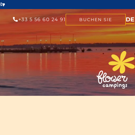
DE
+33 5 56 60 24 91
BUCHEN SIE
NL
EN
FR
n