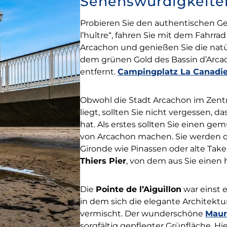
Sehenswürdigkeite
Probieren Sie den authentischen 
l’huître“, fahren Sie mit dem Fahrra
Arcachon und genießen Sie die na
dem grünen Gold des Bassin d’Arca
entfernt.
Campingplatz La Canadi
Obwohl die Stadt Arcachon im Zent
liegt, sollten Sie nicht vergessen, 
hat. Als erstes sollten Sie einen g
von Arcachon machen. Sie werden die
Gironde wie Pinassen oder alte Tak
Thiers Pier
, von dem aus Sie einen 
Die
Pointe de l’Aiguillon
war einst e
in dem sich die elegante Architekt
vermischt. Der wunderschöne
Maur
sorgfältig gepflegter Grünfläche. Hi